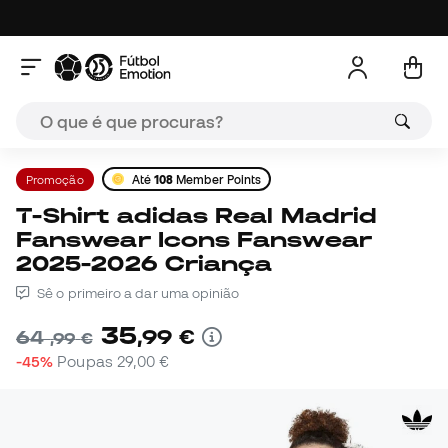
Promoção
Até
108
Member Points
T-Shirt adidas Real Madrid
Fanswear Icons Fanswear
2025-2026 Criança
Sê o primeiro a dar uma opinião
35
,
99
€
64
,
99
€
-45%
Poupas
29,00 €