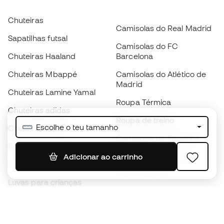
Chuteiras
Camisolas do Real Madrid
Sapatilhas futsal
Camisolas do FC
Chuteiras Haaland
Barcelona
Chuteiras Mbappé
Camisolas do Atlético de
Madrid
Chuteiras Lamine Yamal
Roupa Térmica
Chuteiras adidas
Roupa de treino
Escolhe o teu tamanho
Chuteiras Nike
Camisolas de Espanha
Bolas de futebol
Camisolas de futebol
Adicionar ao carrinho
Chuteiras para crianças
Impermeáveis
Luvas para crianças
Caneleiras
Sapatilhas para crianças
Roupa de guarda-redes
Roupa de futebol para