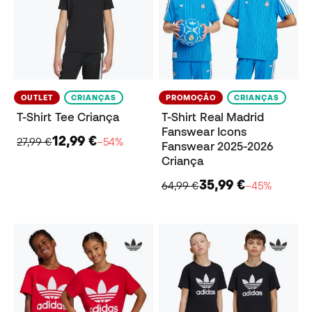
OUTLET
CRIANÇAS
PROMOÇÃO
CRIANÇAS
T-Shirt Tee Criança
T-Shirt Real Madrid
Fanswear Icons
12,99 €
27,99 €
−54%
Fanswear 2025-2026
Criança
35,99 €
64,99 €
−45%