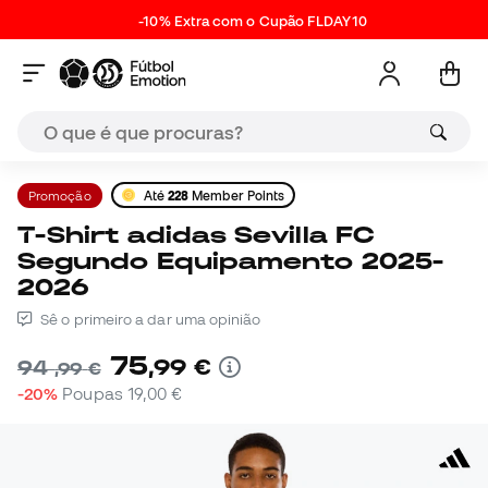
-10% Extra com o Cupão FLDAY10
Promoção
Até
228
Member Points
T-Shirt adidas Sevilla FC
Segundo Equipamento 2025-
2026
Sê o primeiro a dar uma opinião
75
,
99
€
94
,
99
€
-20%
Poupas
19,00 €