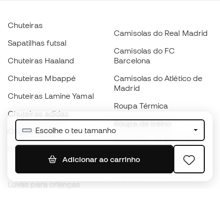
Chuteiras
Camisolas do Real Madrid
Sapatilhas futsal
Camisolas do FC
Chuteiras Haaland
Barcelona
Chuteiras Mbappé
Camisolas do Atlético de
Madrid
Chuteiras Lamine Yamal
Roupa Térmica
Chuteiras adidas
Roupa de treino
Escolhe o teu tamanho
Chuteiras Nike
Camisolas de Espanha
Bolas de futebol
Camisolas de futebol
Adicionar ao carrinho
Chuteiras para crianças
Impermeáveis
Luvas para crianças
Caneleiras
Sapatilhas para crianças
Roupa de guarda-redes
Roupa de futebol para