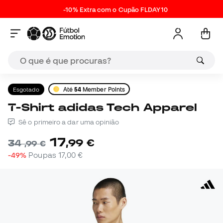
-10% Extra com o Cupão FLDAY10
Esgotado
Até
54
Member Points
T-Shirt adidas Tech Apparel
Sê o primeiro a dar uma opinião
17
,
99
€
34
,
99
€
-49%
Poupas
17,00 €