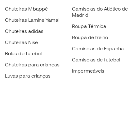
Chuteiras Mbappé
Camisolas do Atlético de
Madrid
Chuteiras Lamine Yamal
Roupa Térmica
Chuteiras adidas
Roupa de treino
Chuteiras Nike
Camisolas de Espanha
Bolas de futebol
Camisolas de futebol
Chuteiras para crianças
Impermeáveis
Luvas para crianças
Caneleiras
Sapatilhas para crianças
Roupa de guarda-redes
Roupa de futebol para
crianças
Black Friday
Luvas de guarda-redes