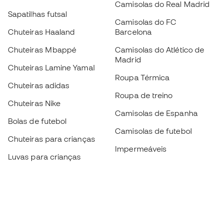
Camisolas do Real Madrid
Sapatilhas futsal
Camisolas do FC
Chuteiras Haaland
Barcelona
Chuteiras Mbappé
Camisolas do Atlético de
Madrid
Chuteiras Lamine Yamal
Roupa Térmica
Chuteiras adidas
Roupa de treino
Chuteiras Nike
Camisolas de Espanha
Bolas de futebol
Camisolas de futebol
Chuteiras para crianças
Impermeáveis
Luvas para crianças
Caneleiras
Sapatilhas para crianças
Roupa de guarda-redes
Roupa de futebol para
crianças
Black Friday
Luvas de guarda-redes