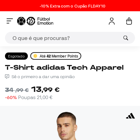
-10% Extra com o Cupão FLDAY10
Esgotado
Até
42
Member Points
T-Shirt adidas Tech Apparel
Sê o primeiro a dar uma opinião
13
,
99
€
34
,
99
€
-60%
Poupas
21,00 €