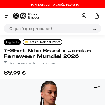
-10% Extra com o Cupão FLDAY10
Esgotado
Até
270
Member Points
T-Shirt Nike Brasil x Jordan
Fanswear Mundial 2026
Sê o primeiro a dar uma opinião
89
,
99
€