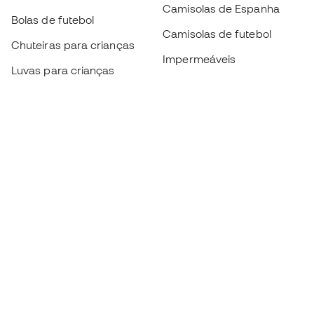
Camisolas de Espanha
Bolas de futebol
Camisolas de futebol
Chuteiras para crianças
Impermeáveis
Luvas para crianças
Caneleiras
Sapatilhas para crianças
Roupa de guarda-redes
Roupa de futebol para
crianças
Black Friday
Luvas de guarda-redes
Torna-te
Member
agora
Acumula pontos e poupa nas tuas compras
Acesso prioritário a produtos exclusivos