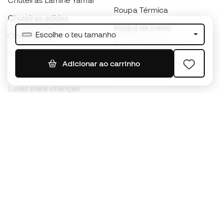
Chuteiras Lamine Yamal
Roupa Térmica
Chuteiras adidas
Roupa de treino
Escolhe o teu tamanho
Chuteiras Nike
Camisolas de Espanha
Bolas de futebol
Camisolas de futebol
Adicionar ao carrinho
Chuteiras para crianças
Impermeáveis
Luvas para crianças
Caneleiras
Sapatilhas para crianças
Roupa de guarda-redes
Roupa de futebol para
crianças
Black Friday
Luvas de guarda-redes
Torna-te
Member
agora