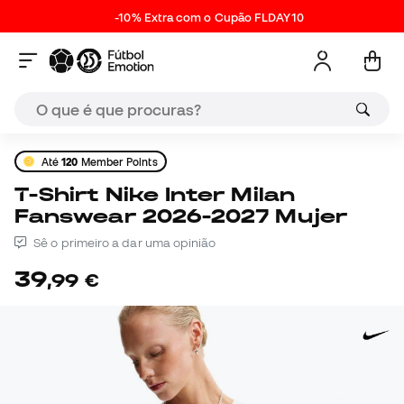
-10% Extra com o Cupão FLDAY10
Até
120
Member Points
T-Shirt Nike Inter Milan
Fanswear 2026-2027 Mujer
Sê o primeiro a dar uma opinião
39
,
99
€