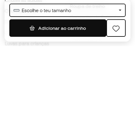
Chuteiras adidas
Roupa de treino
Escolhe o teu tamanho
Chuteiras Nike
Camisolas de Espanha
Bolas de futebol
Camisolas de futebol
Adicionar ao carrinho
Chuteiras para crianças
Impermeáveis
Luvas para crianças
Caneleiras
Sapatilhas para crianças
Roupa de guarda-redes
Roupa de futebol para
crianças
Black Friday
Luvas de guarda-redes
Torna-te
Member
agora
Acumula pontos e poupa nas tuas compras