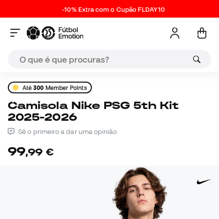
-10% Extra com o Cupão FLDAY10
Até
300
Member Points
Camisola Nike PSG 5th Kit
2025-2026
Sê o primeiro a dar uma opinião
99
,
99
€