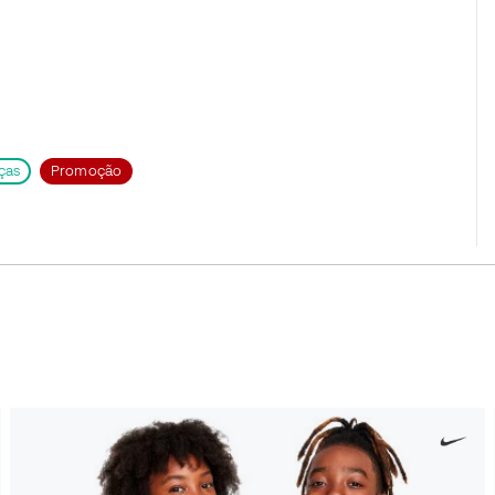
ças
Promoção