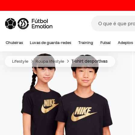
Chuteiras
Luvas de guarda-redes
Training
Futsal
Adeptos
Lifestyle
Roupa lifestyle
T-shirt desportivas