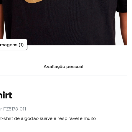
imagens (1)
Avaliação pessoal
irt
or FZ5178-011
 t-shirt de algodão suave e respirável é muito