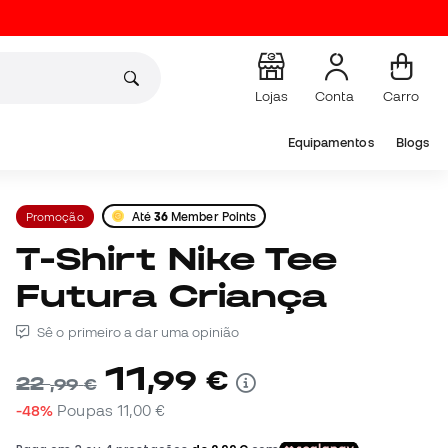
Lojas
Conta
Carro
Equipamentos
Blogs
Promoção
Até
36
Member Points
T-Shirt Nike Tee
Futura Criança
Sê o primeiro a dar uma opinião
11
,
99
€
22
,
99
€
-48%
Poupas
11,00 €