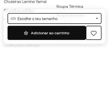
Chuteiras Lamine Yamal
Roupa Térmica
Chuteiras adidas
Roupa de treino
Escolhe o teu tamanho
Chuteiras Nike
Camisolas de Espanha
Bolas de futebol
Camisolas de futebol
Adicionar ao carrinho
Chuteiras para crianças
Impermeáveis
Luvas para crianças
Caneleiras
Sapatilhas para crianças
Roupa de guarda-redes
Roupa de futebol para
crianças
Black Friday
Luvas de guarda-redes
Torna-te
Member
agora