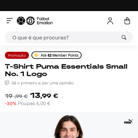
Promoção
Até
42
Member Points
T-Shirt Puma Essentials Small
No. 1 Logo
Sê o primeiro a dar uma opinião
13
,
99
€
19
,
99
€
-30%
Poupas
6,00 €