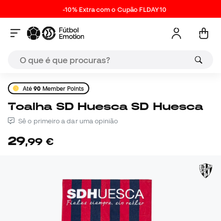
-10% Extra com o Cupão FLDAY10
Até
90
Member Points
Toalha SD Huesca SD Huesca
Sê o primeiro a dar uma opinião
29
,
99
€