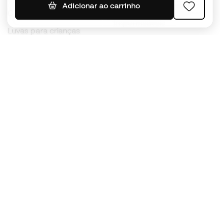
Camisolas de futebol
Adicionar ao carrinho
Chuteiras para crianças
Impermeáveis
Luvas para crianças
Caneleiras
Sapatilhas para crianças
Roupa de guarda-redes
Roupa de futebol para
crianças
Black Friday
Luvas de guarda-redes
Torna-te
Member
agora
Acumula pontos e poupa nas tuas compras
Acesso prioritário a produtos exclusivos
Junta-te a mais de meio milhão de membros