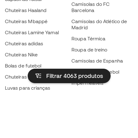
Camisolas do FC
Chuteiras Haaland
Barcelona
Chuteiras Mbappé
Camisolas do Atlético de
Madrid
Chuteiras Lamine Yamal
Roupa Térmica
Chuteiras adidas
Roupa de treino
Chuteiras Nike
Camisolas de Espanha
Bolas de futebol
Camisolas de futebol
Filtrar 4063
produtos
Chuteiras para crianças
Impermeáveis
Luvas para crianças
Caneleiras
Sapatilhas para crianças
Roupa de guarda-redes
Roupa de futebol para
crianças
Black Friday
Luvas de guarda-redes