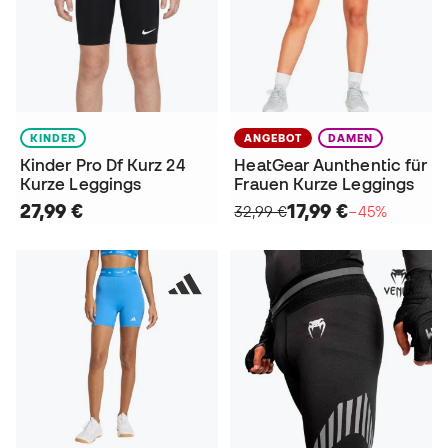
KINDER
ANGEBOT
DAMEN
Kinder Pro Df Kurz 24
HeatGear Aunthentic für
Kurze Leggings
Frauen Kurze Leggings
27,99 €
17,99 €
32,99 €
−45%