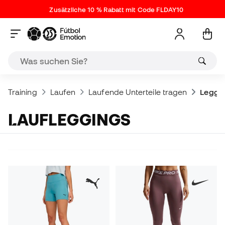
Zusätzliche 10 % Rabatt mit Code FLDAY10
Training
Laufen
Laufende Unterteile tragen
Leggi
LAUFLEGGINGS