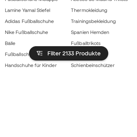
Lamine Yamal Stiefel
Thermokleidung
Adidas Fußballschuhe
Trainingsbekleidung
Nike Fußballschuhe
Spanien Hemden
Bälle
Fußballtrikots
Filter 2133
Produkte
Fußballschuhe für Kinder
Regenmäntel
Handschuhe für Kinder
Schienbeinschützer
Fußballschuhe für Kinder
Torwartkleidung
Kleidung für Kinder
Black Friday
Werde ein
Jetzt
Member