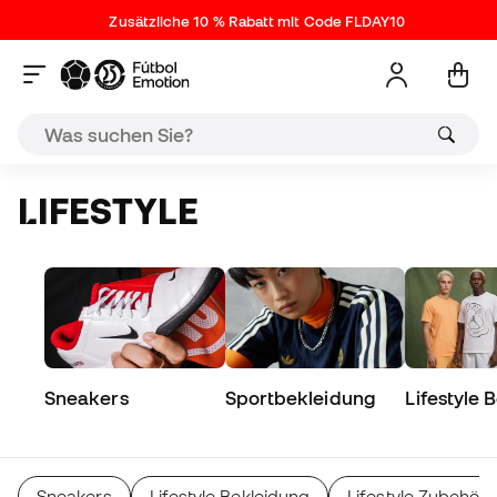
Zusätzliche 10 % Rabatt mit Code FLDAY10
LIFESTYLE
Sneakers
Sportbekleidung
Lifestyle 
Sneakers
Lifestyle Bekleidung
Lifestyle Zubehör