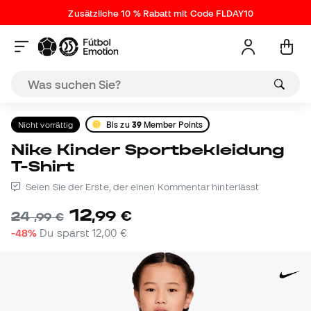
Zusätzliche 10 % Rabatt mit Code FLDAY10
Nicht vorrättig
Bis zu
39
Member Points
Nike Kinder Sportbekleidung
T-Shirt
Seien Sie der Erste, der einen Kommentar hinterlässt
12
,
99
€
24
,
99
€
-48%
Du sparst
12,00 €