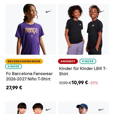
NEUERSCHEINUNGEN
ANGEBOT
KINDER
KINDER
Kinder für Kinder LBR T-
Fc Barcelona Fanswear
Shirt
2026-2027 Niño T-Shirt
10,99 €
17,99 €
−39%
27,99 €