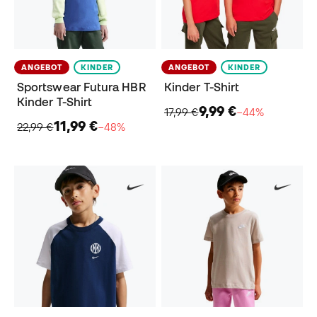
ANGEBOT
KINDER
ANGEBOT
KINDER
Sportswear Futura HBR
Kinder​ T-Shirt
Kinder T-Shirt
9,99 €
17,99 €
−44%
11,99 €
22,99 €
−48%