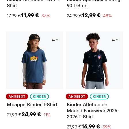
Shirt
90 T-Shirt
11,99 €
12,99 €
17,99 €
−33%
24,99 €
−48%
ANGEBOT
KINDER
ANGEBOT
KINDER
Mbappe Kinder T-Shirt
Kinder Atlético de
Madrid Fanswear 2025-
24,99 €
27,99 €
−11%
2026 T-Shirt
16,99 €
27,99 €
−39%