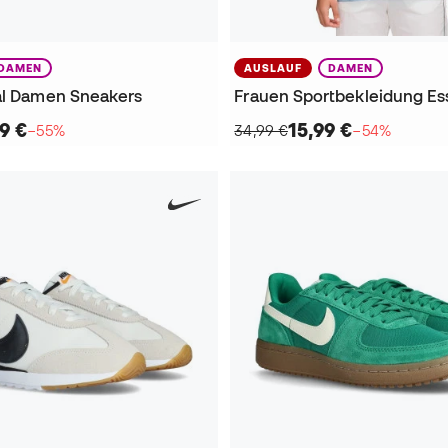
DAMEN
AUSLAUF
DAMEN
al Damen Sneakers
9 €
15,99 €
−55%
34,99 €
−54%