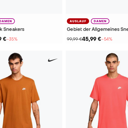
DAMEN
AUSLAUF
DAMEN
ik Sneakers
Gebiet der Allgemeines Sn
9 €
45,99 €
−35%
99,99 €
−54%