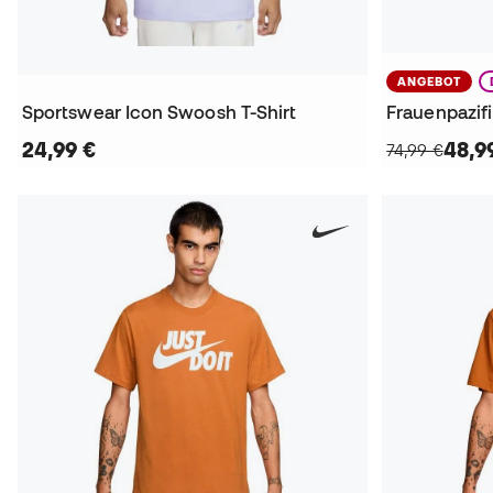
ANGEBOT
Sportswear Icon Swoosh T-Shirt
Frauenpazif
24,99 €
48,9
74,99 €