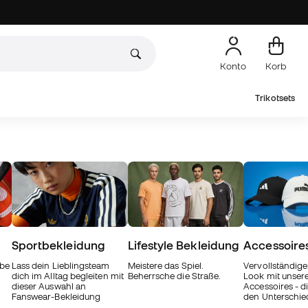
Konto
Korb
Trikotsets
Sportbekleidung
Lifestyle Bekleidung
Accessoire
ebe
Lass dein Lieblingsteam
Meistere das Spiel.
Vervollständige
dich im Alltag begleiten mit
Beherrsche die Straße.
Look mit unser
dieser Auswahl an
Accessoires - di
Fanswear-Bekleidung
den Unterschi