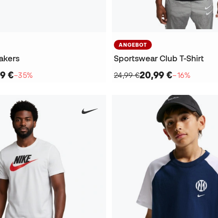
ANGEBOT
eakers
Sportswear Club T-Shirt
9 €
20,99 €
−35%
24,99 €
−16%