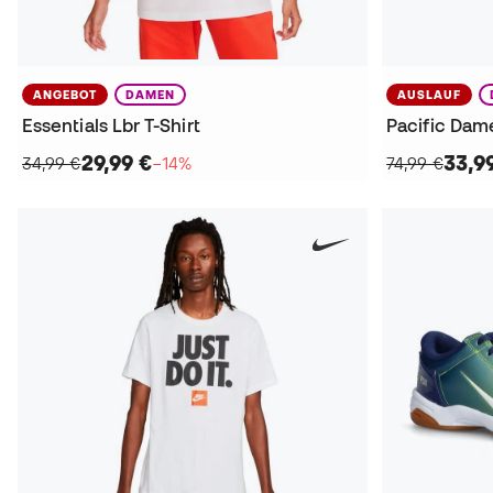
ANGEBOT
DAMEN
AUSLAUF
Essentials Lbr T-Shirt
Pacific Dam
29,99 €
33,9
34,99 €
−14%
74,99 €