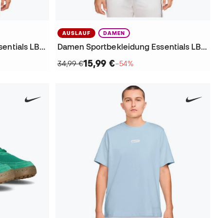
AUSLAUF
DAMEN
Frauen Sportbekleidung Essentials LBR T-Shirt
Damen Sportbekleidung Essentials LBR T-Shirt
15,99 €
34,99 €
−54%