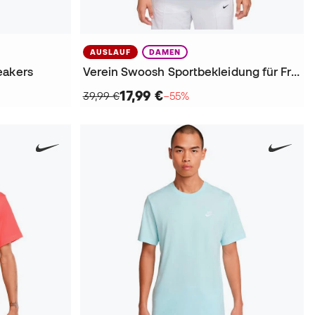
AUSLAUF
DAMEN
eakers
Verein Swoosh Sportbekleidung für Frauen T-Shirt
17,99 €
39,99 €
−55%