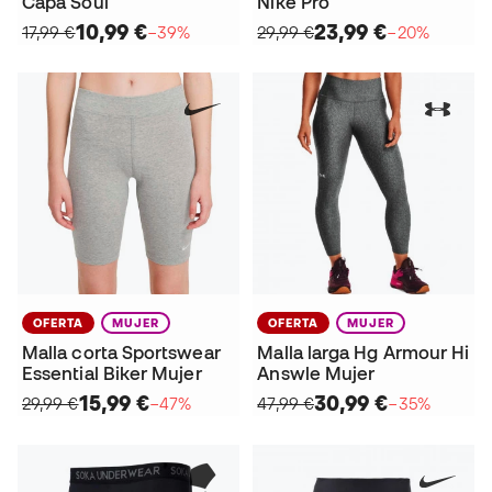
Capa Soul
Nike Pro
10,99 €
23,99 €
17,99 €
−39%
29,99 €
−20%
OFERTA
MUJER
OFERTA
MUJER
Malla corta Sportswear
Malla larga Hg Armour Hi
Essential Biker Mujer
Answle Mujer
15,99 €
30,99 €
29,99 €
−47%
47,99 €
−35%