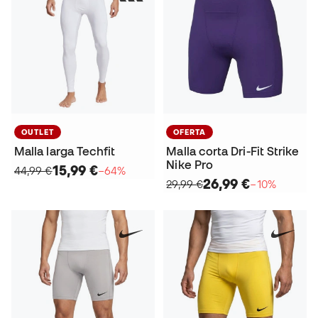
OUTLET
OFERTA
Malla larga Techfit
Malla corta Dri-Fit Strike
Nike Pro
15,99 €
44,99 €
−64%
26,99 €
29,99 €
−10%