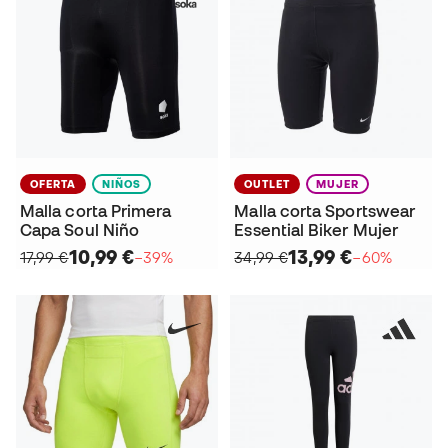
OFERTA
NIÑOS
OUTLET
MUJER
Malla corta Primera
Malla corta Sportswear
Capa Soul Niño
Essential Biker Mujer
10,99 €
13,99 €
17,99 €
−39%
34,99 €
−60%