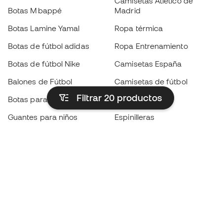
Camisetas Atlético de
Botas Mbappé
Madrid
Botas Lamine Yamal
Ropa térmica
Botas de fútbol adidas
Ropa Entrenamiento
Botas de fútbol Nike
Camisetas España
Balones de Fútbol
Camisetas de fútbol
Filtrar 20
productos
Botas para niños
Chubasqueros
Guantes para niños
Espinilleras
Zapatillas para niños
Ropa de portero
Ropa para niños
Black Friday
Guantes de portero
Conviértete en