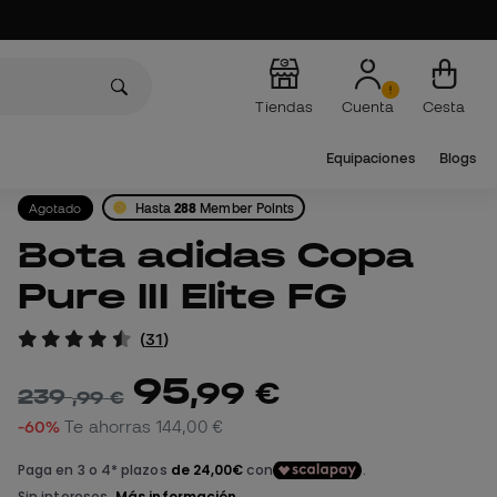
Tiendas
Cuenta
Cesta
Equipaciones
Blogs
Agotado
Hasta
288
Member Points
Bota adidas Copa
Pure III Elite FG
(
31
)
95
,
99
€
239
,
99
€
-60%
Te ahorras
144,00 €