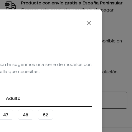
Producto con envío gratis a España Peninsular
Compra este producto y recíbelo sin pagar
gastos de envío
Disponibilidad en tienda
Comprueba si este producto está disponible en
tu tienda más cercana
ción te sugerimos una serie de modelos con
Primer cambio de talla gratuito.
alla que necesitas.
Más detalles en nuestra
política de devolución.
*No aplicable a productos personalizados.
Adulto
Ver productos similares
47
48
52