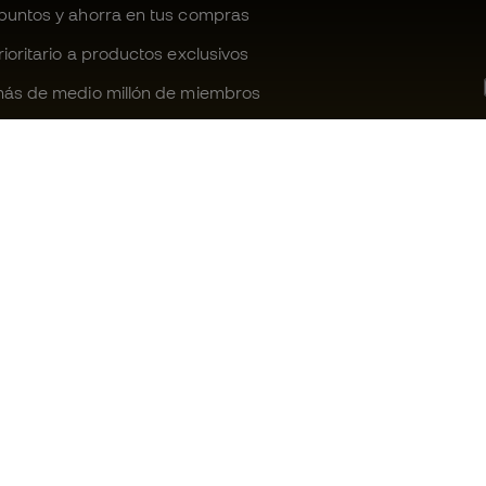
untos y ahorra en tus compras
oritario a productos exclusivos
ás de medio millón de miembros
¿Te ayudamos?
Fútbol Emot
Atención al cliente
Comunidad 
Cambios y devoluciones
Trabaja con 
Guia de material de fútbol
Condiciones 
contratación
Equivalencia de tallas de botas
Política de c
Compliance
Politica de p
Canal de denuncias