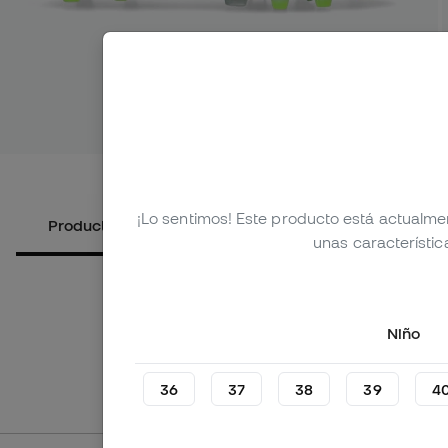
Ver más i
¡Lo sentimos! Este producto está actualme
Productos alternativos
Sobre el producto
unas característic
Niño
36
37
38
39
4