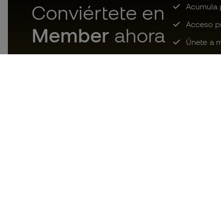
Conviértete en
Acumula p
Acceso pri
Member
ahora
Únete a m
Descarga ahora la app de los
locos por el material de fútbol y
disfruta de compras más
rápidas y cómodas.