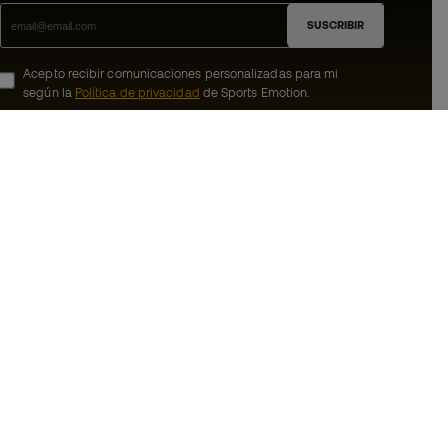
SUSCRIBIR
Acepto recibir comunicaciones personalizadas para mi
según la
Política de privacidad
de Sports Emotion.
ion
#BeTheBest
member
En Sports Emotion fomentamos una cultura
de vida deportiva orientada a lograr la
nosotros
felicidad completa del deportista, gracias
al ecosistema creado por la
generales de
especialización de cada una de las
marcas que forman parte del grupo.
ookies
Ver todas las tiendas
rivacidad
Basketball Emotion