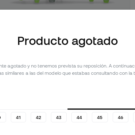
Producto agotado
mágenes (3)
nte agotado y no tenemos prevista su reposición. A continua
Valoraciones (31)
Tabla comparativa
as similares a las del modelo que estabas consultando con la t
0
41
42
43
44
45
46