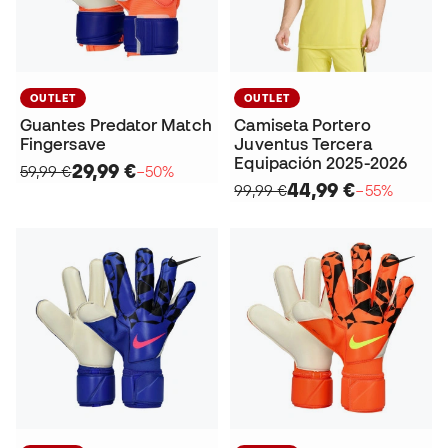
OUTLET
OUTLET
Guantes Predator Match
Camiseta Portero
Fingersave
Juventus Tercera
Equipación 2025-2026
29,99 €
59,99 €
−50%
44,99 €
99,99 €
−55%