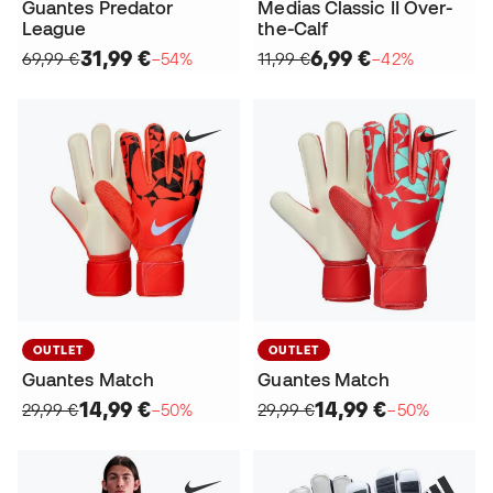
Guantes Predator
Medias Classic II Over-
League
the-Calf
31,99 €
6,99 €
69,99 €
−54%
11,99 €
−42%
OUTLET
OUTLET
Guantes Match
Guantes Match
14,99 €
14,99 €
29,99 €
−50%
29,99 €
−50%