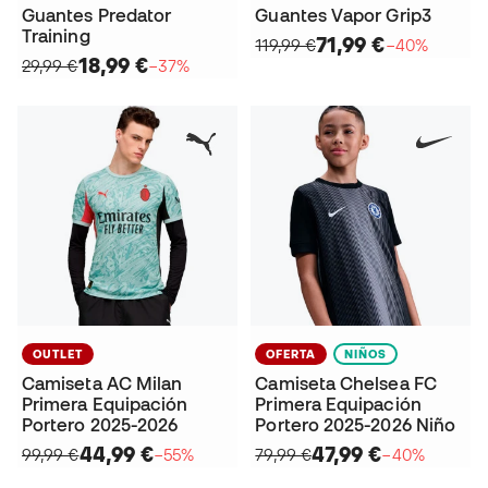
Guantes Predator
Guantes Vapor Grip3
Training
71,99 €
119,99 €
−40%
18,99 €
29,99 €
−37%
OUTLET
OFERTA
NIÑOS
Camiseta AC Milan
Camiseta Chelsea FC
Primera Equipación
Primera Equipación
Portero 2025-2026
Portero 2025-2026 Niño
44,99 €
47,99 €
99,99 €
−55%
79,99 €
−40%