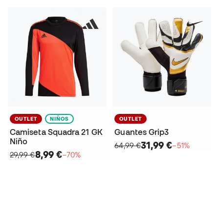
OUTLET
NIÑOS
OUTLET
Camiseta Squadra 21 GK
Guantes Grip3
Niño
31,99 €
64,99 €
−51%
8,99 €
29,99 €
−70%