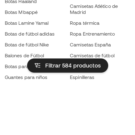
Botas Haaland
Camisetas Atlético de
Botas Mbappé
Madrid
Botas Lamine Yamal
Ropa térmica
Botas de fútbol adidas
Ropa Entrenamiento
Botas de fútbol Nike
Camisetas España
Balones de Fútbol
Camisetas de fútbol
Filtrar 584
productos
Botas para niños
Chubasqueros
Guantes para niños
Espinilleras
Zapatillas para niños
Ropa de portero
Ropa para niños
Black Friday
Guantes de portero
Conviértete en