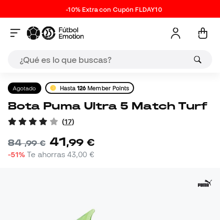
-10% Extra con Cupón FLDAY10
Agotado
Hasta
126
Member Points
Bota Puma Ultra 5 Match Turf
(
17
)
41
,
99
€
84
,
99
€
-51%
Te ahorras
43,00 €