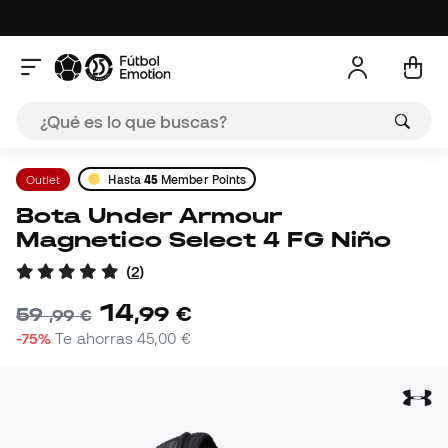
Outlet
Hasta
45
Member Points
Bota Under Armour
Magnetico Select 4 FG Niño
(
2
)
14
,
99
€
59
,
99
€
-75%
Te ahorras
45,00 €