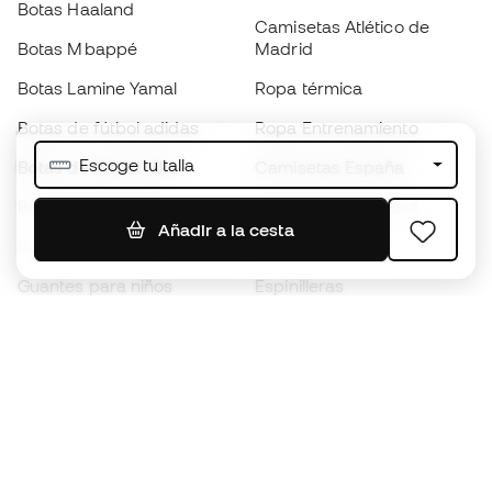
Botas Haaland
Camisetas Atlético de
Botas Mbappé
Madrid
Botas Lamine Yamal
Ropa térmica
Botas de fútbol adidas
Ropa Entrenamiento
Escoge tu talla
Botas de fútbol Nike
Camisetas España
Balones de Fútbol
Camisetas de fútbol
Añadir a la cesta
Botas para niños
Chubasqueros
Guantes para niños
Espinilleras
Zapatillas para niños
Ropa de portero
Ropa para niños
Black Friday
Guantes de portero