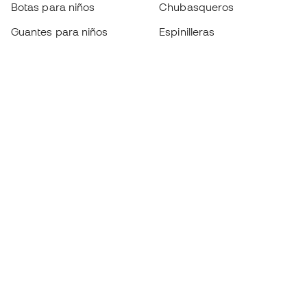
Botas para niños
Chubasqueros
Guantes para niños
Espinilleras
Zapatillas para niños
Ropa de portero
Ropa para niños
Black Friday
Guantes de portero
Conviértete en
Member
ahora
Acumula puntos y ahorra en tus compras
Acceso prioritario a productos exclusivos
Únete a más de medio millón de miembros