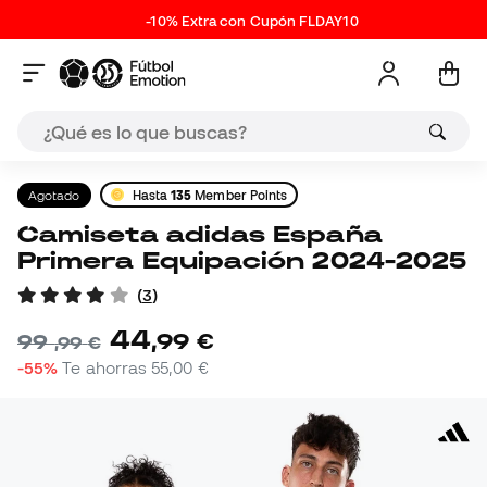
-10% Extra con Cupón FLDAY10
Agotado
Hasta
135
Member Points
Camiseta adidas España
Primera Equipación 2024-2025
(
3
)
44
,
99
€
99
,
99
€
-55%
Te ahorras
55,00 €