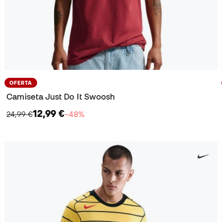
OFERTA
Camiseta Just Do It Swoosh
12,99 €
24,99 €
−48%