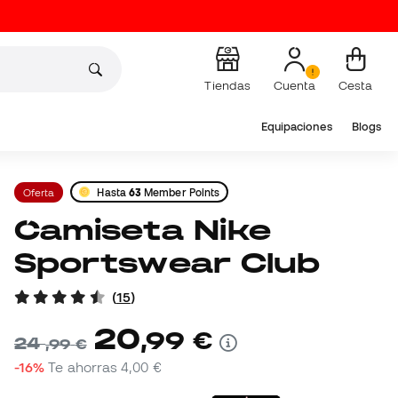
Tiendas
Cuenta
Cesta
Equipaciones
Blogs
Oferta
Hasta
63
Member Points
Camiseta Nike
Sportswear Club
(
15
)
20
,
99
€
24
,
99
€
-16%
Te ahorras
4,00 €