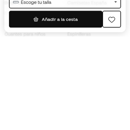
Escoge tu talla
Botas de fútbol Nike
Camisetas España
Balones de Fútbol
Camisetas de fútbol
Añadir a la cesta
Botas para niños
Chubasqueros
Guantes para niños
Espinilleras
Zapatillas para niños
Ropa de portero
Ropa para niños
Black Friday
Guantes de portero
Conviértete en
Member
ahora
Acumula puntos y ahorra en tus compras
Acceso prioritario a productos exclusivos