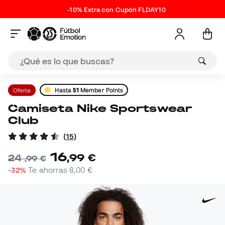
-10% Extra con Cupón FLDAY10
Oferta
Hasta
51
Member Points
Camiseta Nike Sportswear
Club
(
15
)
16
,
99
€
24
,
99
€
-32%
Te ahorras
8,00 €