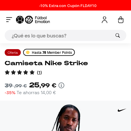
-10% Extra con Cupón FLDAY10
Oferta
Hasta
78
Member Points
Camiseta Nike Strike
(
1
)
25
,
99
€
39
,
99
€
-35%
Te ahorras
14,00 €