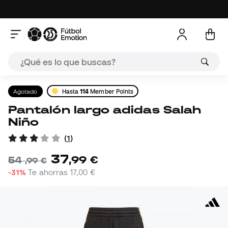
Agotado
Hasta
114
Member Points
Pantalón largo adidas Salah
Niño
(
1
)
37
,
99
€
54
,
99
€
-31%
Te ahorras
17,00 €