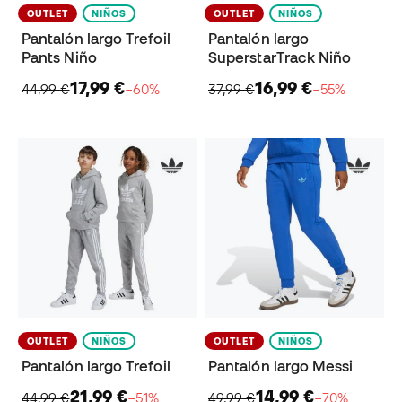
OUTLET
NIÑOS
OUTLET
NIÑOS
Pantalón largo Trefoil
Pantalón largo
Pants Niño
SuperstarTrack Niño
17,99 €
16,99 €
44,99 €
−60%
37,99 €
−55%
OUTLET
NIÑOS
OUTLET
NIÑOS
Pantalón largo Trefoil
Pantalón largo Messi
21,99 €
14,99 €
44,99 €
−51%
49,99 €
−70%