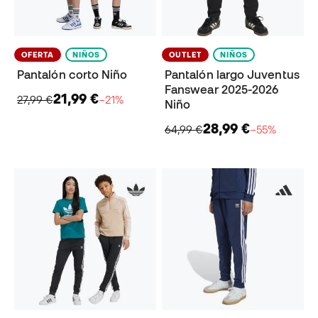
OFERTA
NIÑOS
OUTLET
NIÑOS
Pantalón corto Niño
Pantalón largo Juventus
Fanswear 2025-2026
21,99 €
27,99 €
−21%
Niño
28,99 €
64,99 €
−55%