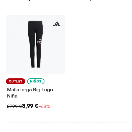
OUTLET
NIÑOS
Malla larga Big Logo
Niña
8,99 €
27,99 €
−68%