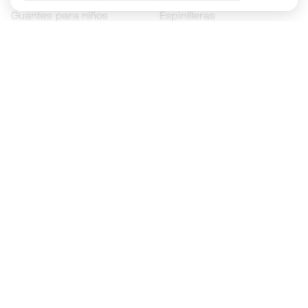
Guantes para niños
Espinilleras
Zapatillas para niños
Ropa de portero
Ropa para niños
Black Friday
Guantes de portero
Conviértete en
Member
ahora
Acumula puntos y ahorra en tus compras
Acceso prioritario a productos exclusivos
Únete a más de medio millón de miembros