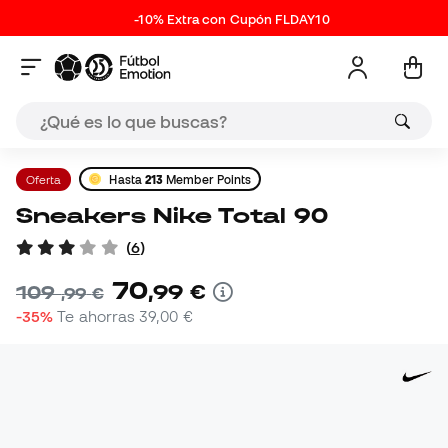
-10% Extra con Cupón FLDAY10
Oferta
Hasta
213
Member Points
Sneakers Nike Total 90
(
6
)
70
,
99
€
109
,
99
€
-35%
Te ahorras
39,00 €