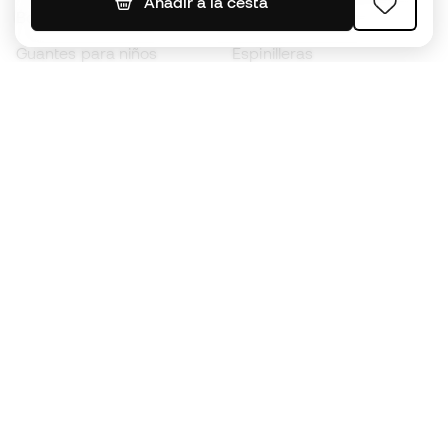
Añadir a la cesta
Botas para niños
Chubasqueros
Guantes para niños
Espinilleras
Zapatillas para niños
Ropa de portero
Ropa para niños
Black Friday
Guantes de portero
Conviértete en
Member
ahora
Acumula puntos y ahorra en tus compras
Acceso prioritario a productos exclusivos
Únete a más de medio millón de miembros