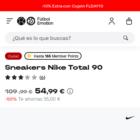
-10% Extra con Cupón FLDAY10
Outlet
Hasta
165
Member Points
Sneakers Nike Total 90
(
6
)
54
,
99
€
109
,
99
€
-50%
Te ahorras
55,00 €