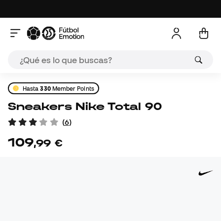
Hasta
330
Member Points
Sneakers Nike Total 90
(
6
)
109
,
99
€