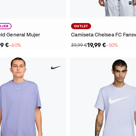
UJER
OUTLET
eld General Mujer
99 €
19,99 €
−60%
39,99 €
−50%