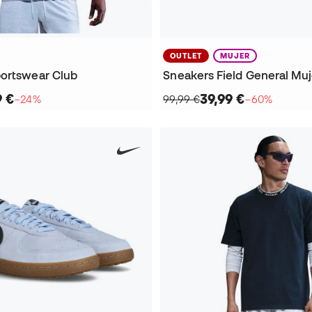
OUTLET
MUJER
ortswear Club
Sneakers Field General Muj
9 €
39,99 €
−24%
99,99 €
−60%