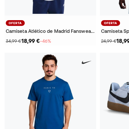
OFERTA
OFERTA
Camiseta Atlético de Madrid Fanswear 2025-2026
Camiseta Sp
18,99 €
18,9
34,99 €
−46%
24,99 €