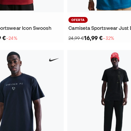
OFERTA
ortswear Icon Swoosh
9 €
16,99 €
−24%
24,99 €
−32%