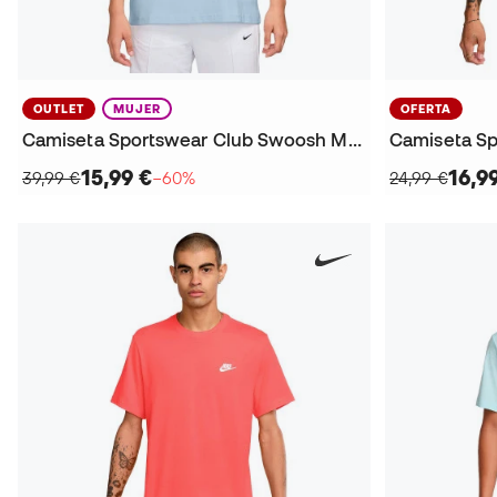
OUTLET
MUJER
OFERTA
Camiseta Sportswear Club Swoosh Mujer
15,99 €
16,9
39,99 €
−60%
24,99 €