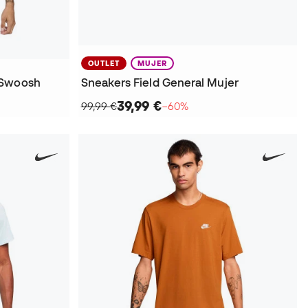
OUTLET
MUJER
 Swoosh
Sneakers Field General Mujer
39,99 €
99,99 €
−60%