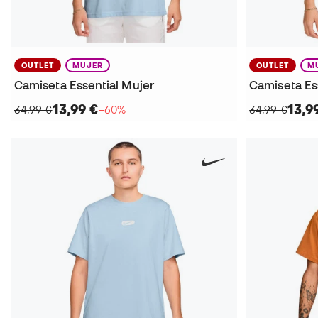
OUTLET
MUJER
OUTLET
M
Camiseta Essential Mujer
Camiseta Es
13,99 €
13,9
34,99 €
−60%
34,99 €