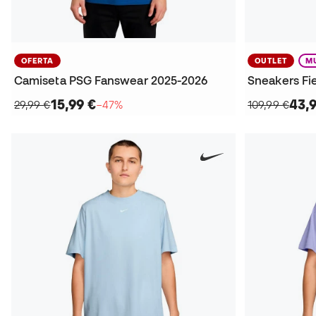
OFERTA
OUTLET
M
Camiseta PSG Fanswear 2025-2026
Sneakers Fi
15,99 €
43,
29,99 €
−47%
109,99 €