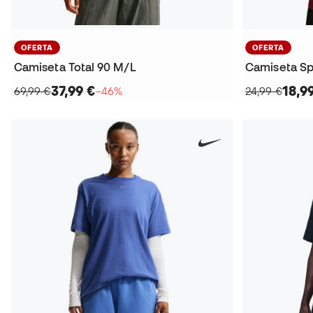
OFERTA
OFERTA
Camiseta Total 90 M/L
Camiseta Sp
37,99 €
18,9
69,99 €
−46%
24,99 €