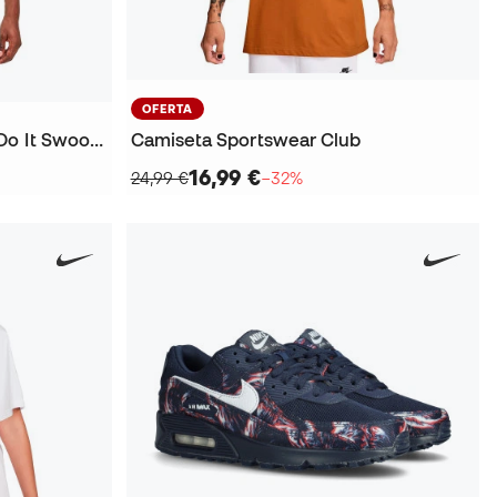
OFERTA
Camiseta Sportswear Just Do It Swoosh
Camiseta Sportswear Club
16,99 €
24,99 €
−32%