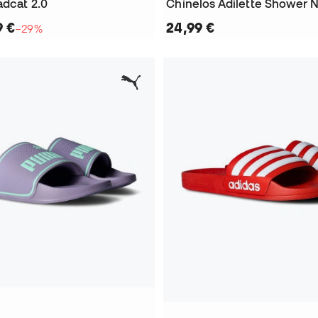
adcat 2.0
Chinelos Adilette Shower 
9 €
24,99 €
−29%