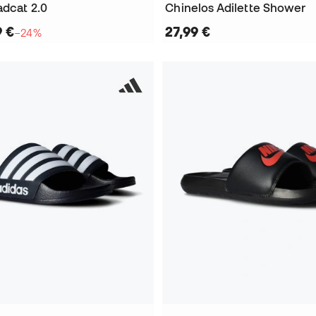
adcat 2.0
Chinelos Adilette Shower
9 €
27,99 €
−24%