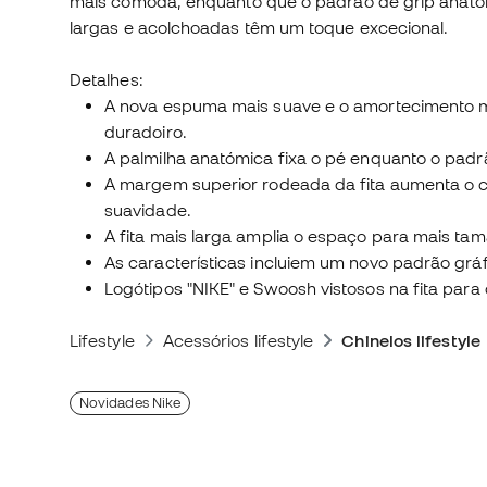
mais cómoda, enquanto que o padrão de grip anatóm
largas e acolchoadas têm um toque excecional.
Detalhes:
A nova espuma mais suave e o amortecimento m
duradoiro.
A palmilha anatómica fixa o pé enquanto o padrã
A margem superior rodeada da fita aumenta o 
suavidade.
A fita mais larga amplia o espaço para mais ta
As características incluiem um novo padrão grá
Logótipos "NIKE" e Swoosh vistosos na fita para
Lifestyle
Acessórios lifestyle
Chinelos lifestyle
Novidades Nike