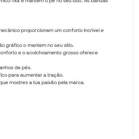
ico fixa e mantem o pé no seu sítio. As bandas
ecânico proporcionam um conforto incrível e
o gráfico o mantem no seu sítio.
conforto e o acolchoamento grosso oferece
manhos de pés.
fico para aumentar a tração.
 que mostres a tua paixão pela marca.