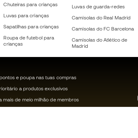
Chuteiras para crianças
Luvas de guarda-redes
Luvas para crianças
Camisolas do Real Madrid
Sapatilhas para crianças
Camisolas do FC Barcelona
Roupa de futebol para
Camisolas do Atlético de
crianças
Madrid
pontos e poupa nas tuas compras
oritário a produtos exclusivos
a mais de meio milhão de membros