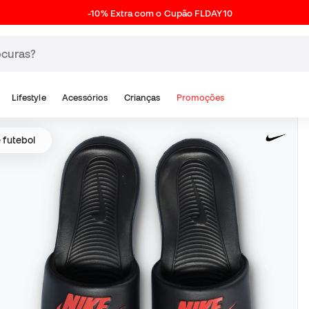
-10% Extra com o Cupão FLDAY10
Lifestyle
Acessórios
Crianças
Promoções
 futebol