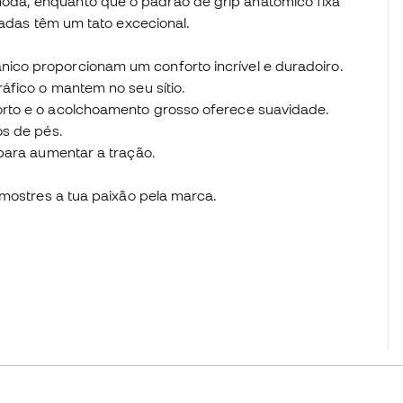
da, enquanto que o padrão de grip anatómico fixa
oadas têm um tato excecional.
co proporcionam um conforto incrível e duradoiro.
áfico o mantem no seu sítio.
rto e o acolchoamento grosso oferece suavidade.
os de pés.
para aumentar a tração.
 mostres a tua paixão pela marca.