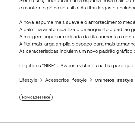
Além disso, incorporam uma espuma nova mais cómo
e mantem o pé no seu sítio. As fitas largas e acolch
A nova espuma mais suave e o amortecimento mecâni
A palmilha anatómica fixa o pé enquanto o padrão gr
A margem superior rodeada da fita aumenta o confo
A fita mais larga amplia o espaço para mais tamanh
As características incluiem um novo padrão gráfico 
Logótipos "NIKE" e Swoosh vistosos na fita para que
Lifestyle
Acessórios lifestyle
Chinelos lifestyle
Novidades Nike