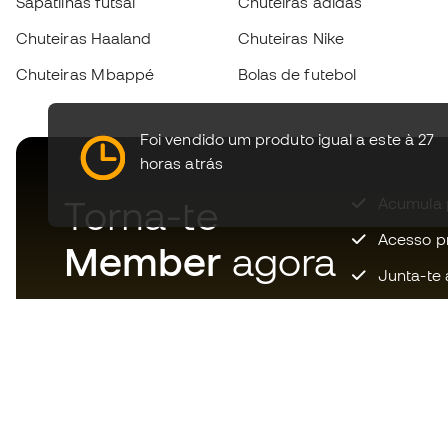
Sapatilhas futsal
Chuteiras adidas
Chuteiras Haaland
Chuteiras Nike
Chuteiras Mbappé
Bolas de futebol
Foi vendido um produto igual a este à 27
horas atrás
Torna-te
Acumula 
Acesso pri
Member
agora
Junta-te 
Descarrega agora a app dos
loucos por material de futebol e