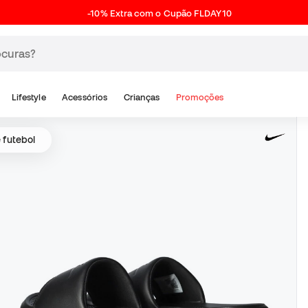
-10% Extra com o Cupão FLDAY10
Lifestyle
Acessórios
Crianças
Promoções
 futebol