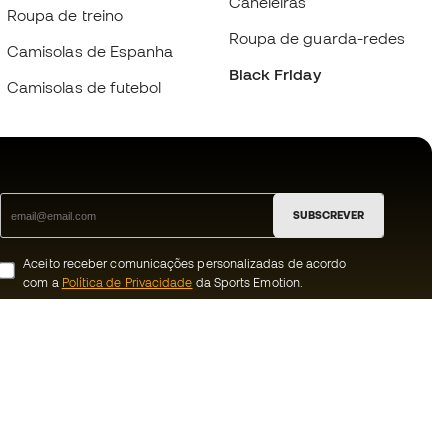
Caneleiras
Roupa de treino
Roupa de guarda-redes
Camisolas de Espanha
Black Friday
Camisolas de futebol
SUBSCREVER
Aceito receber comunicações personalizadas de acordo
com a
Política de Privacidade
da Sports Emotion.
ion
#BeTheBest
 member
Na Sports Emotion promovemos uma