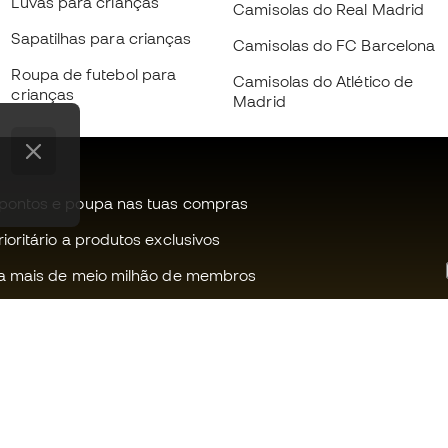
Luvas para crianças
Camisolas do Real Madrid
Sapatilhas para crianças
Camisolas do FC Barcelona
Roupa de futebol para
Camisolas do Atlético de
crianças
Madrid
pontos e poupa nas tuas compras
oritário a produtos exclusivos
a mais de meio milhão de membros
Ajudamos-te?
Fútbol Emot
Apoio ao cliente
Comunidade