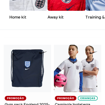
Home kit
Away kit
Training &
Match
PROMOÇÃO
PROMOÇÃO
CRIANÇAS
Gym sack England 2025-
Camisola Inglaterra