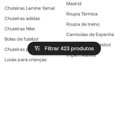
Madrid
Chuteiras Lamine Yamal
Roupa Térmica
Chuteiras adidas
Roupa de treino
Chuteiras Nike
Camisolas de Espanha
Bolas de futebol
Camisolas de futebol
Filtrar 423
produtos
Chuteiras para crianças
Impermeáveis
Luvas para crianças
Caneleiras
Sapatilhas para crianças
Roupa de guarda-redes
Roupa de futebol para
crianças
Black Friday
Luvas de guarda-redes
Torna-te