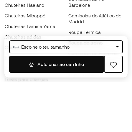
Chuteiras Haaland
Barcelona
Chuteiras Mbappé
Camisolas do Atlético de
Madrid
Chuteiras Lamine Yamal
Roupa Térmica
Chuteiras adidas
Roupa de treino
Escolhe o teu tamanho
Chuteiras Nike
Camisolas de Espanha
Bolas de futebol
Camisolas de futebol
Adicionar ao carrinho
Chuteiras para crianças
Impermeáveis
Luvas para crianças
Caneleiras
Sapatilhas para crianças
Roupa de guarda-redes
Roupa de futebol para
crianças
Black Friday
Luvas de guarda-redes