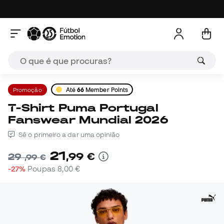
Promoção
Até
66
Member Points
T-Shirt Puma Portugal
Fanswear Mundial 2026
Sê o primeiro a dar uma opinião
21
,
99
€
29
,
99
€
-27%
Poupas
8,00 €