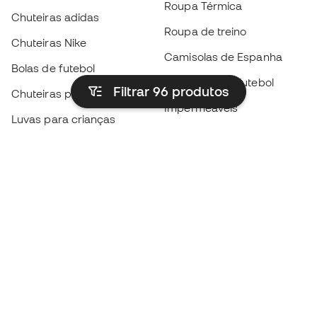
Roupa Térmica
Chuteiras adidas
Roupa de treino
Chuteiras Nike
Camisolas de Espanha
Bolas de futebol
Camisolas de futebol
Filtrar 96
produtos
Chuteiras para crianças
Impermeáveis
Luvas para crianças
Caneleiras
Sapatilhas para crianças
Roupa de guarda-redes
Roupa de futebol para
crianças
Black Friday
Luvas de guarda-redes
Torna-te
Member
agora