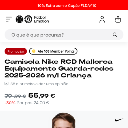
-10% Extra com o Cupão FLDAY10
Promoção
Até
168
Member Points
Camisola Nike RCD Mallorca
Equipamento Guarda-redes
2025-2026 m/l Criança
Sê o primeiro a dar uma opinião
55
,
99
€
79
,
99
€
-30%
Poupas
24,00 €