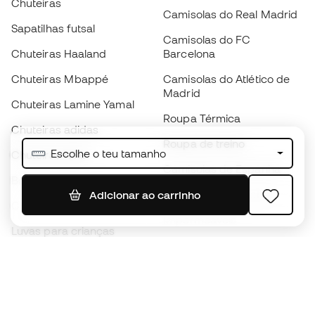
Chuteiras
Camisolas do Real Madrid
Sapatilhas futsal
Camisolas do FC
Chuteiras Haaland
Barcelona
Chuteiras Mbappé
Camisolas do Atlético de
Madrid
Chuteiras Lamine Yamal
Roupa Térmica
Chuteiras adidas
Roupa de treino
Escolhe o teu tamanho
Chuteiras Nike
Camisolas de Espanha
Bolas de futebol
Camisolas de futebol
Adicionar ao carrinho
Chuteiras para crianças
Impermeáveis
Luvas para crianças
Caneleiras
Sapatilhas para crianças
Roupa de guarda-redes
Roupa de futebol para
crianças
Black Friday