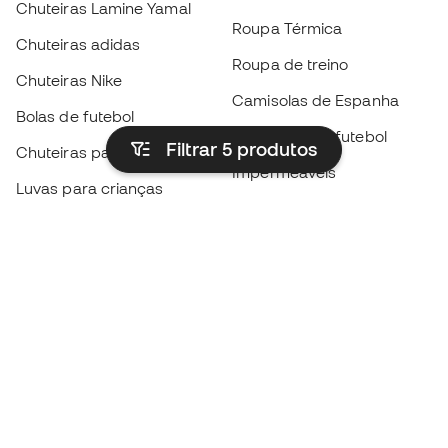
Chuteiras Lamine Yamal
Roupa Térmica
Chuteiras adidas
Roupa de treino
Chuteiras Nike
Camisolas de Espanha
Bolas de futebol
Camisolas de futebol
Filtrar 5
produtos
Chuteiras para crianças
Impermeáveis
Luvas para crianças
Caneleiras
Sapatilhas para crianças
Roupa de guarda-redes
Roupa de futebol para
crianças
Black Friday
Luvas de guarda-redes
Torna-te
Member
agora