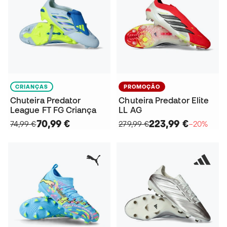
CRIANÇAS
PROMOÇÃO
Chuteira Predator
Chuteira Predator Elite
League FT FG Criança
LL AG
70,99 €
223,99 €
74,99 €
279,99 €
−20%