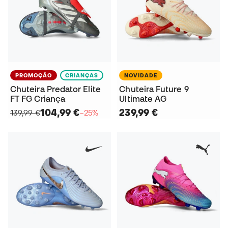
PROMOÇÃO
CRIANÇAS
NOVIDADE
Chuteira Predator Elite
Chuteira Future 9
FT FG Criança
Ultimate AG
104,99 €
239,99 €
139,99 €
−25%