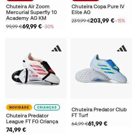
Chuteira Air Zoom
Chuteira Copa Pure IV
Mercurial Superfly 10
Elite AG
Academy AG KM
203,99 €
239,99 €
−15%
69,99 €
99,99 €
−30%
NOVIDADE
CRIANÇAS
Chuteira Predator Club
FT Turf
Chuteira Predator
League FT FG Criança
61,99 €
64,99 €
74,99 €