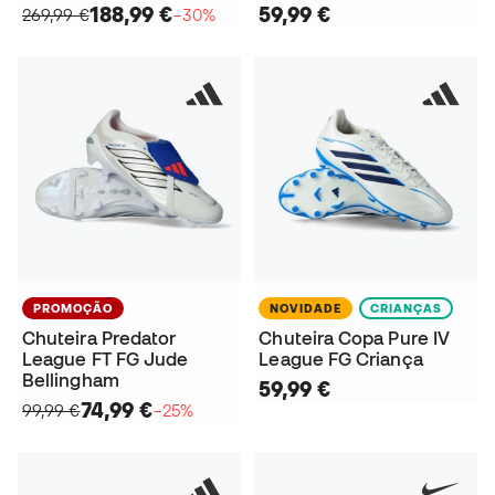
188,99 €
59,99 €
269,99 €
−30%
PROMOÇÃO
NOVIDADE
CRIANÇAS
Chuteira Predator
Chuteira Copa Pure IV
League FT FG Jude
League FG Criança
Bellingham
59,99 €
74,99 €
99,99 €
−25%