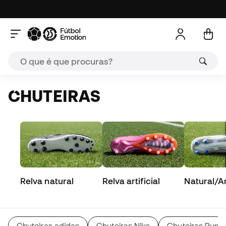
CHUTEIRAS
Relva natural
Relva artificial
Natural/Art
Chuteiras adidas
Chuteiras Nike
Chuteiras Pum