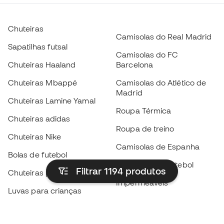
Chuteiras
Camisolas do Real Madrid
Sapatilhas futsal
Camisolas do FC
Chuteiras Haaland
Barcelona
Chuteiras Mbappé
Camisolas do Atlético de
Madrid
Chuteiras Lamine Yamal
Roupa Térmica
Chuteiras adidas
Roupa de treino
Chuteiras Nike
Camisolas de Espanha
Bolas de futebol
Camisolas de futebol
Filtrar 1194
produtos
Chuteiras para crianças
Impermeáveis
Luvas para crianças
Caneleiras
Sapatilhas para crianças
Roupa de guarda-redes