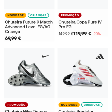
NOVIDADE
CRIANÇAS
PROMOÇÃO
Chuteira Future 9 Match
Chuteira Copa Pure IV
Advanced Level FG/AG
Pro FG
Criança
119,99 €
149,99 €
−20%
69,99 €
PROMOÇÃO
NOVIDADE
CRIANÇAS
Chuteira Nike Tiempo
Chuteira Predator