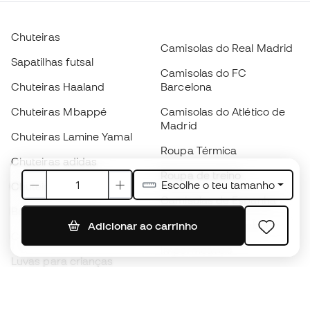
Chuteiras
Camisolas do Real Madrid
Sapatilhas futsal
Camisolas do FC
Chuteiras Haaland
Barcelona
Chuteiras Mbappé
Camisolas do Atlético de
Madrid
Chuteiras Lamine Yamal
Roupa Térmica
Chuteiras adidas
Roupa de treino
Escolhe o teu tamanho
Chuteiras Nike
Camisolas de Espanha
Bolas de futebol
Camisolas de futebol
Adicionar ao carrinho
Chuteiras para crianças
Impermeáveis
Luvas para crianças
Caneleiras
Sapatilhas para crianças
Roupa de guarda-redes