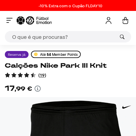
-10% Extra com o Cupão FLDAY10
Reserva já
Até
54
Member Points
Calções Nike Park III Knit
(
19
)
17
,
99
€