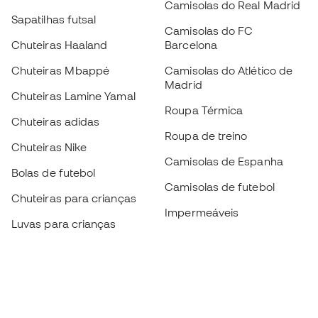
Camisolas do Real Madrid
Sapatilhas futsal
Camisolas do FC
Chuteiras Haaland
Barcelona
Chuteiras Mbappé
Camisolas do Atlético de
Madrid
Chuteiras Lamine Yamal
Roupa Térmica
Chuteiras adidas
Roupa de treino
Chuteiras Nike
Camisolas de Espanha
Bolas de futebol
Camisolas de futebol
Chuteiras para crianças
Impermeáveis
Luvas para crianças
Caneleiras
Sapatilhas para crianças
Roupa de guarda-redes
Roupa de futebol para
crianças
Black Friday
Luvas de guarda-redes