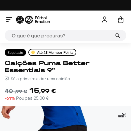
Esgotado
Até
48
Member Points
Calções Puma Better
Essentials 9"
Sê o primeiro a dar uma opinião
15
,
99
€
40
,
99
€
-61%
Poupas
25,00 €