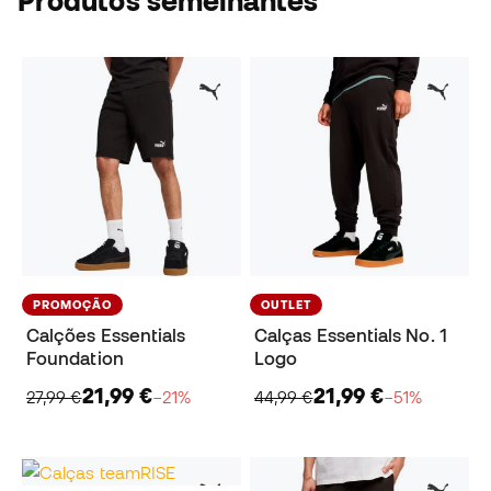
Produtos semelhantes
PROMOÇÃO
OUTLET
Calções Essentials
Calças Essentials No. 1
Foundation
Logo
21,99 €
21,99 €
27,99 €
−21%
44,99 €
−51%