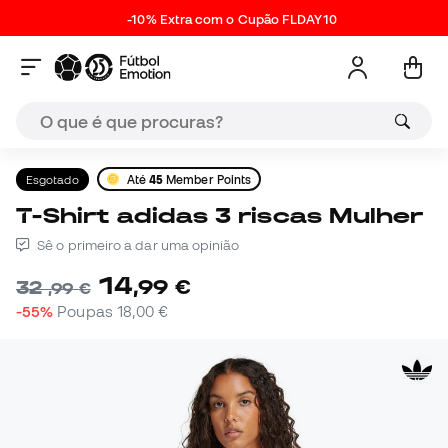
-10% Extra com o Cupão FLDAY10
Esgotado
Até
45
Member Points
T-Shirt adidas 3 riscas Mulher
Sê o primeiro a dar uma opinião
14
,
99
€
32
,
99
€
-55%
Poupas
18,00 €