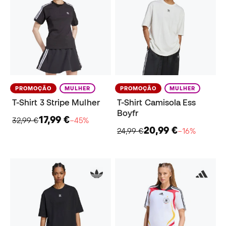
PROMOÇÃO
MULHER
PROMOÇÃO
MULHER
T-Shirt 3 Stripe Mulher
T-Shirt Camisola Ess
Boyfr
17,99 €
32,99 €
−45%
20,99 €
24,99 €
−16%