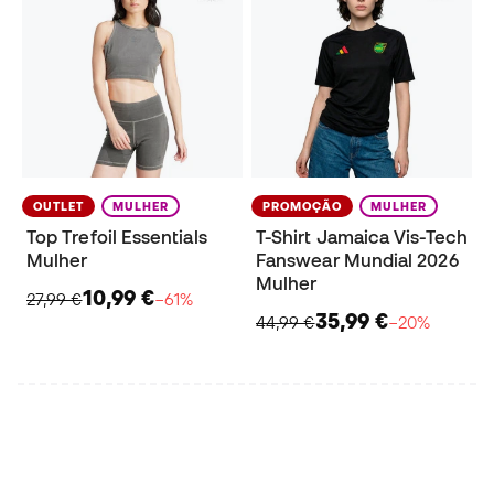
OUTLET
MULHER
PROMOÇÃO
MULHER
Top Trefoil Essentials
T-Shirt Jamaica Vis-Tech
Mulher
Fanswear Mundial 2026
Mulher
10,99 €
27,99 €
−61%
35,99 €
44,99 €
−20%