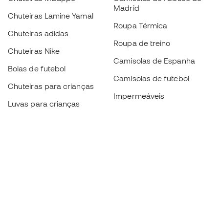
Madrid
Chuteiras Lamine Yamal
Roupa Térmica
Chuteiras adidas
Roupa de treino
Chuteiras Nike
Camisolas de Espanha
Bolas de futebol
Camisolas de futebol
Chuteiras para crianças
Impermeáveis
Luvas para crianças
Caneleiras
Sapatilhas para crianças
Roupa de guarda-redes
Roupa de futebol para
crianças
Black Friday
Luvas de guarda-redes
Torna-te