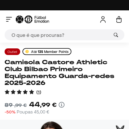
Outlet
Até
135
Member Points
Camisola Castore Athletic
Club Bilbao Primeiro
Equipamento Guarda-redes
2025-2026
(
1
)
44
,
99
€
89
,
99
€
-50%
Poupas
45,00 €