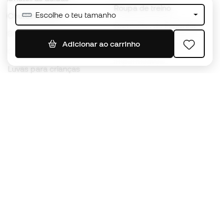
Roupa de treino
Escolhe o teu tamanho
Chuteiras Nike
Camisolas de Espanha
Bolas de futebol
Camisolas de futebol
Adicionar ao carrinho
Chuteiras para crianças
Impermeáveis
Luvas para crianças
Caneleiras
Sapatilhas para crianças
Roupa de guarda-redes
Roupa de futebol para
crianças
Black Friday
Luvas de guarda-redes
Torna-te
Member
agora
Acumula pontos e poupa nas tuas compras