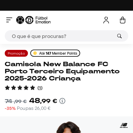
Promoção
Até
147
Member Points
Camisola New Balance FC
Porto Terceiro Equipamento
2025-2026 Criança
(
1
)
48
,
99
€
74
,
99
€
-35%
Poupas
26,00 €