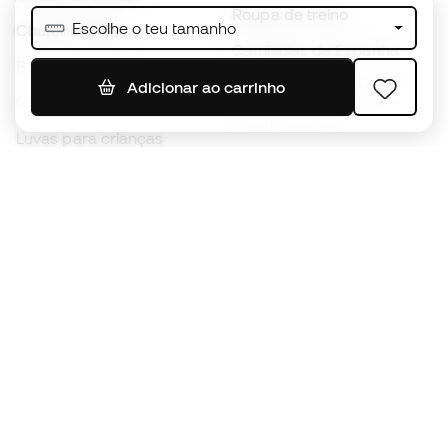
Roupa de treino
Escolhe o teu tamanho
Chuteiras Nike
Camisolas de Espanha
Bolas de futebol
Camisolas de futebol
Adicionar ao carrinho
Chuteiras para crianças
Impermeáveis
Luvas para crianças
Caneleiras
Sapatilhas para crianças
Roupa de guarda-redes
Roupa de futebol para
crianças
Black Friday
Luvas de guarda-redes
Torna-te
Member
agora
Acumula pontos e poupa nas tuas compras