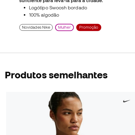
suficiente para levá-la para a cidade.
Logótipo Swoosh bordado
100% algodão
Novidades Nike
Mulher
Promoção
Produtos semelhantes