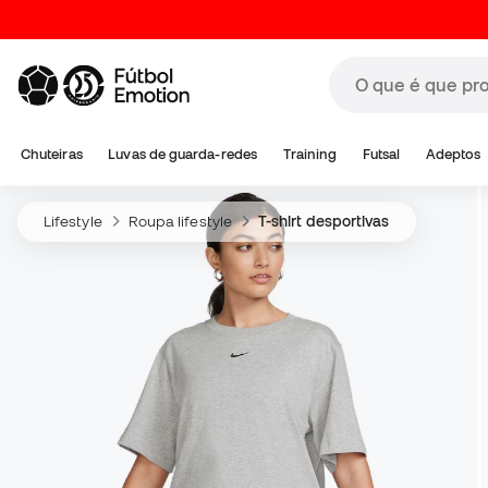
Chuteiras
Luvas de guarda-redes
Training
Futsal
Adeptos
Lifestyle
Roupa lifestyle
T-shirt desportivas