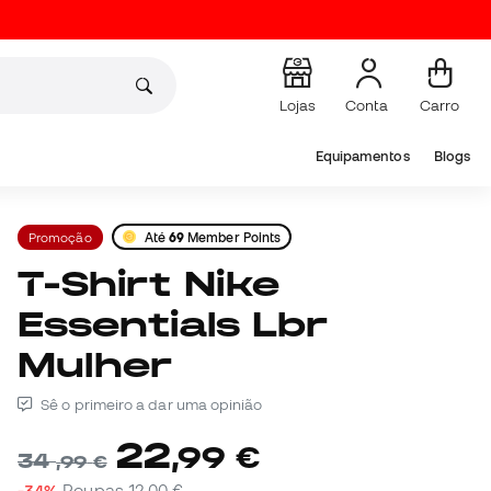
Lojas
Conta
Carro
Equipamentos
Blogs
Promoção
Até
69
Member Points
T-Shirt Nike
Essentials Lbr
Mulher
Sê o primeiro a dar uma opinião
22
,
99
€
34
,
99
€
-34%
Poupas
12,00 €