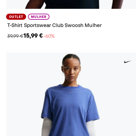
OUTLET
MULHER
T-Shirt Sportswear Club Swoosh Mulher
15,99 €
39,99 €
−60%