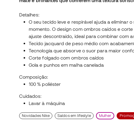
mate e brilhantes que conferem uma textura sofist
Detalhes:
O seu tecido leve e respirável ajuda a eliminar
momento. O design com ombros caídos e corte 
ajuste descontraído, ideal para combinar com as
Tecido jacquard de peso médio com acabamento
Tecnologia que absorve o suor para maior confo
Corte folgado com ombros caídos
Gola e punhos em malha canelada
Composição:
100 % poliéster
Cuidados:
Lavar à máquina
Novidades Nike
Saldos em lifestyle
Mulher
Promoç