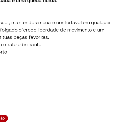
icada e uma queda fluida.
 o suor, mantendo-a seca e confortável em qualquer
folgado oferece liberdade de movimento e um
 tuas peças favoritas.
 mate e brilhante
rto
ão