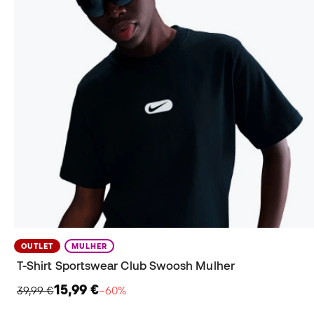
OUTLET
MULHER
T-Shirt Sportswear Club Swoosh Mulher
15,99 €
39,99 €
−60%