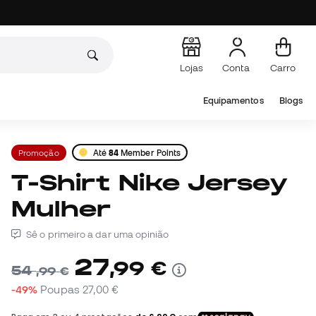
Lojas
Conta
Carro
Equipamentos
Blogs
Promoção
Até
84
Member Points
T-Shirt Nike Jersey
Mulher
Sê o primeiro a dar uma opinião
27
,
99
€
54
,
99
€
-49%
Poupas
27,00 €