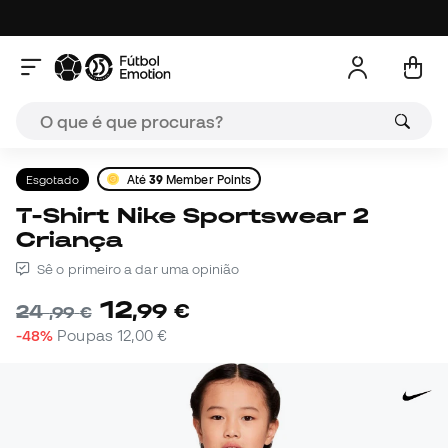
Esgotado
Até
39
Member Points
T-Shirt Nike Sportswear 2
Criança
Sê o primeiro a dar uma opinião
12
,
99
€
24
,
99
€
-48%
Poupas
12,00 €