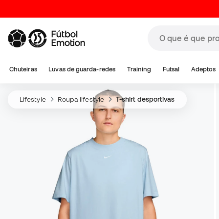
Chuteiras
Luvas de guarda-redes
Training
Futsal
Adeptos
Lifestyle
Roupa lifestyle
T-shirt desportivas