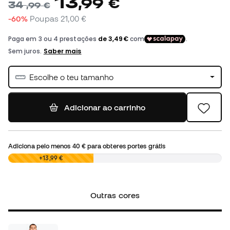
13
,
99
€
34
,
99
€
-60%
Poupas
21,00 €
Escolhe o teu tamanho
Adicionar ao carrinho
Adiciona pelo menos
40 €
para obteres portes grátis
0,00 €
+13,99 €
Outras cores