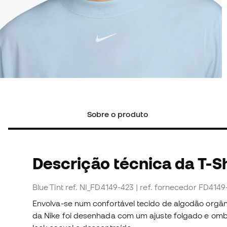
Sobre o produto
Descrição técnica da T-Sh
Blue Tint
ref. NI_FD4149-423
| ref. fornecedor FD4149
Envolva-se num confortável tecido de algodão orgân
da Nike foi desenhada com um ajuste folgado e ombr