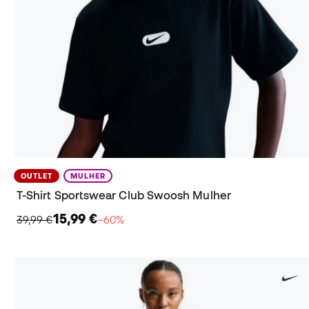
OUTLET
MULHER
T-Shirt Sportswear Club Swoosh Mulher
15,99 €
39,99 €
−60%