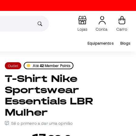
Lojas
Conta
Carro
Equipamentos
Blogs
Outlet
Até
42
Member Points
T-Shirt Nike
Sportswear
Essentials LBR
Mulher
Sê o primeiro a dar uma opinião