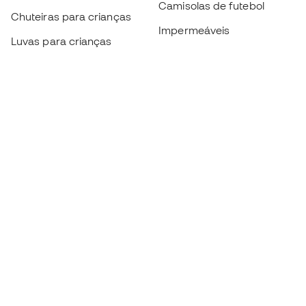
Camisolas de futebol
Chuteiras para crianças
Impermeáveis
Luvas para crianças
Caneleiras
Sapatilhas para crianças
Roupa de guarda-redes
Roupa de futebol para
crianças
Black Friday
Luvas de guarda-redes
Torna-te
Member
agora
Acumula pontos e poupa nas tuas compras
Acesso prioritário a produtos exclusivos
Junta-te a mais de meio milhão de membros