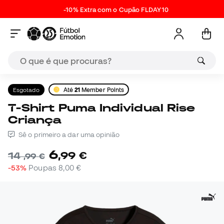
-10% Extra com o Cupão FLDAY10
Esgotado
Até
21
Member Points
T-Shirt Puma Individual Rise
Criança
Sê o primeiro a dar uma opinião
6
,
99
€
14
,
99
€
-53%
Poupas
8,00 €