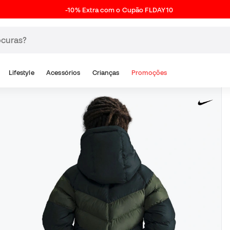
-10% Extra com o Cupão FLDAY10
Lifestyle
Acessórios
Crianças
Promoções