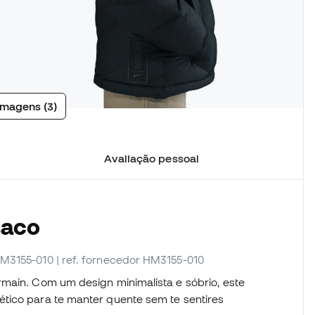
imagens (3)
Avaliação pessoal
saco
HM3155-010
| ref. fornecedor HM3155-010
rmain. Com um design minimalista e sóbrio, este
tico para te manter quente sem te sentires