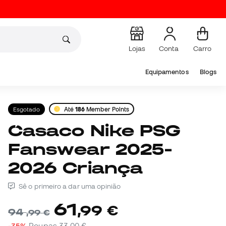
Lojas
Conta
Carro
Equipamentos
Blogs
Esgotado
Até
186
Member Points
Casaco Nike PSG
Fanswear 2025-
2026 Criança
Sê o primeiro a dar uma opinião
61
,
99
€
94
,
99
€
-35%
Poupas
33,00 €